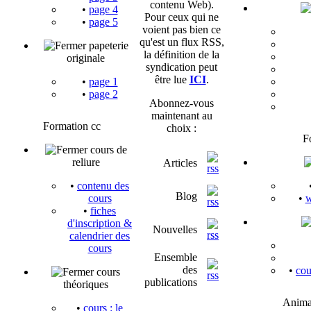
contenu Web).
•
page 4
Pour ceux qui ne
•
page 5
voient pas bien ce
qu'est un flux RSS,
papeterie
la définition de la
originale
syndication peut
être lue
ICI
.
•
page 1
•
page 2
Abonnez-vous
maintenant au
Formation cc
choix :
F
cours de
reliure
Articles
•
contenu des
Blog
cours
•
w
•
fiches
d'inscription &
Nouvelles
calendrier des
cours
Ensemble
des
•
cou
cours
publications
théoriques
Anima
•
cours : le