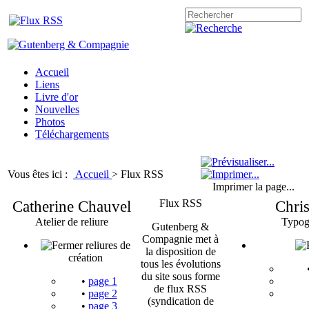
Accueil
Liens
Livre d'or
Nouvelles
Photos
Téléchargements
Vous êtes ici :
Accueil
>
Flux RSS
Imprimer la page...
Catherine Chauvel
Flux RSS
Chri
Atelier de reliure
Typog
Gutenberg &
Compagnie met à
reliures de
la disposition de
création
tous les évolutions
du site sous forme
•
page 1
de flux RSS
•
page 2
(syndication de
•
page 3