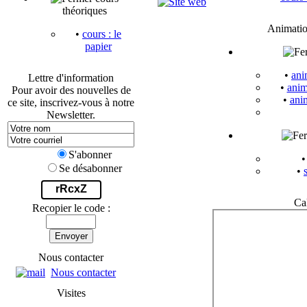
théoriques
Animatio
•
cours : le
papier
•
ani
Lettre d'information
•
anim
Pour avoir des nouvelles de
•
ani
ce site, inscrivez-vous à notre
Newsletter.
S'abonner
Se désabonner
•
rRcxZ
Ca
Recopier le code :
Envoyer
Nous contacter
Nous contacter
Visites