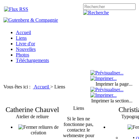
Accueil
Liens
Livre d'or
Nouvelles
Photos
Téléchargements
Imprimer la page...
Vous êtes ici :
Accueil
>
Liens
Imprimer la section...
Catherine Chauvel
Liens
Christ
Atelier de reliure
Typograp
Si le lien ne
fonctionne pas,
reliures de
contactez le
création
webmestre pour
•
c