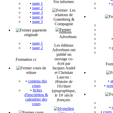
l'en informer.
•
page 1
•
•
page 2
Les
•
page 3
relations de
•
page 4
Gutenberg &
•
page 5
Compagnie
papeterie
éditions
originale
Adverbum
•
page 1
Les éditions
•
page 2
•
Adverbum
ont
publié un
ouvrage co-
Formation cc
écrit par
Form
cours de
Jacques André
reliure
et Christian
Laucou :
•
contenu des
•
s
Histoire de
cours
•
wee
l'écriture
•
fiches
typographique,
d'inscription &
le 19
siècle
e
calendrier des
français
.
cours
•
•
cours 
cours