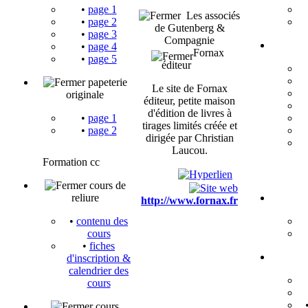
•
page 1
Les associés
•
page 2
de Gutenberg &
•
page 3
Compagnie
•
page 4
Fornax
•
page 5
éditeur
papeterie
Le site de Fornax
originale
éditeur, petite maison
d'édition de livres à
•
page 1
tirages limités créée et
•
page 2
dirigée par Christian
Laucou.
Formation cc
cours de
reliure
http://www.fornax.fr
•
contenu des
cours
•
fiches
d'inscription &
calendrier des
cours
cours