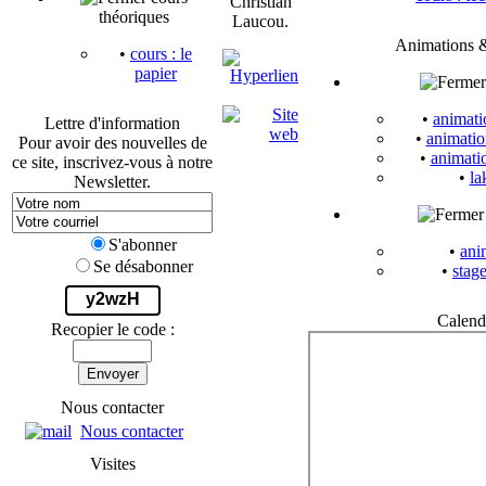
Christian
théoriques
Laucou.
Animations 
•
cours : le
papier
•
animati
Lettre d'information
•
animatio
Pour avoir des nouvelles de
•
animati
ce site, inscrivez-vous à notre
•
la
Newsletter.
S'abonner
•
ani
Se désabonner
•
stage
y2wzH
Calend
Recopier le code :
Envoyer
Nous contacter
Nous contacter
Visites