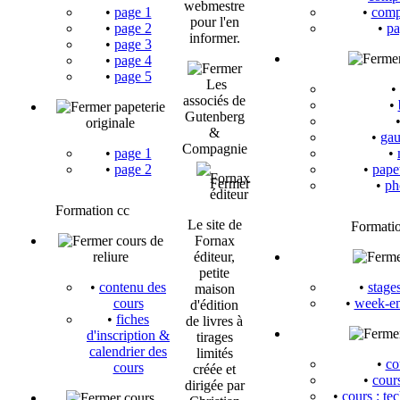
webmestre
•
page 1
•
comp
pour l'en
•
page 2
•
pa
informer.
•
page 3
•
page 4
•
page 5
Les
•
associés de
•
papeterie
Gutenberg
originale
&
•
gau
Compagnie
•
page 1
•
•
page 2
•
papet
Fornax
•
ph
éditeur
Formation cc
Le site de
Formatio
cours de
Fornax
reliure
éditeur,
petite
•
contenu des
•
stage
maison
cours
•
week-en
d'édition
•
fiches
de livres à
d'inscription &
tirages
calendrier des
limités
•
co
cours
créée et
•
cour
dirigée par
•
cours : te
cours