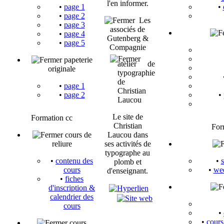
l'en informer.
•
page 1
•
•
page 2
Les
•
page 3
associés de
•
page 4
Gutenberg &
•
page 5
Compagnie
papeterie
atelier de
originale
typographie
de
•
page 1
Christian
•
page 2
•
Laucou
Le site de
Formation cc
Christian
For
cours de
Laucou dans
reliure
ses activités de
typographe au
•
contenu des
•
plomb et
cours
•
wee
d'enseignant.
•
fiches
d'inscription &
calendrier des
cours
•
•
cours
cours