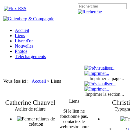
Accueil
Liens
Livre d'or
Nouvelles
Photos
Téléchargements
Imprimer la page...
Vous êtes ici :
Accueil
>
Liens
Imprimer la section...
Catherine Chauvel
Liens
Christ
Atelier de reliure
Typogra
Si le lien ne
fonctionne pas,
reliures de
contactez le
création
webmestre pour
•