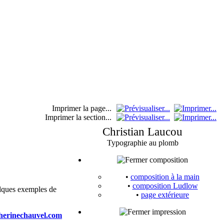
Imprimer la page...
Imprimer la section...
Christian Laucou
Typographie au plomb
composition
•
composition à la main
•
composition Ludlow
uelques exemples de
•
page extérieure
impression
herinechauvel.com