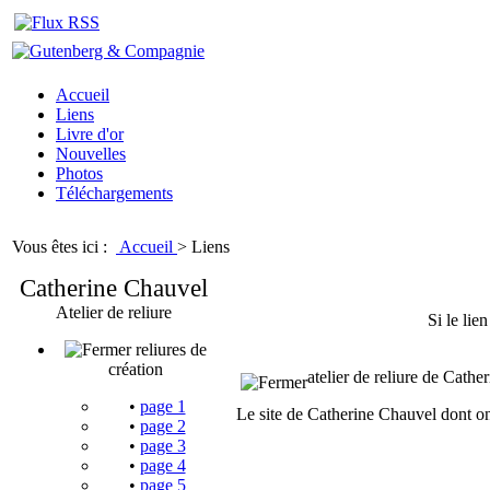
Accueil
Liens
Livre d'or
Nouvelles
Photos
Téléchargements
Vous êtes ici :
Accueil
>
Liens
Catherine Chauvel
Atelier de reliure
Si le lie
reliures de
création
atelier de reliure de Cath
•
page 1
Le site de Catherine Chauvel dont on 
•
page 2
•
page 3
•
page 4
•
page 5