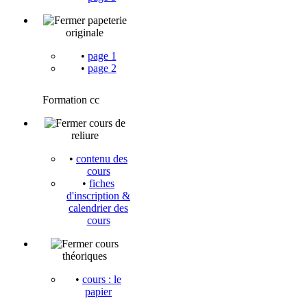
papeterie
originale
•
page 1
•
page 2
Formation cc
cours de
reliure
•
contenu des
cours
•
fiches
d'inscription &
calendrier des
cours
cours
théoriques
•
cours : le
papier