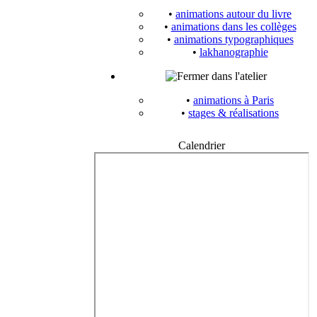
•
animations autour du livre
•
animations dans les collèges
•
animations typographiques
•
lakhanographie
dans l'atelier
•
animations à Paris
•
stages & réalisations
Calendrier