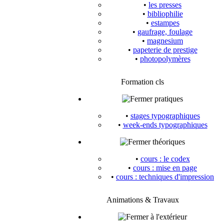
•
les presses
•
bibliophilie
•
estampes
•
gaufrage, foulage
•
magnesium
•
papeterie de prestige
•
photopolymères
Formation cls
pratiques
•
stages typographiques
•
week-ends typographiques
théoriques
•
cours : le codex
•
cours : mise en page
•
cours : techniques d'impression
Animations & Travaux
à l'extérieur