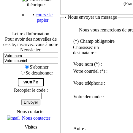
(Fra
théoriques
•
cours : le
• Nous envoyer un message
papier
Nous vous remercions de pren
Lettre d'information
Pour avoir des nouvelles de
(*) Champ obligatoire
ce site, inscrivez-vous à notre
Choisissez un
Newsletter.
destinataire :
Votre nom
(*)
:
S'abonner
Votre courriel
(*)
:
Se désabonner
wcxPe
Votre téléphone :
Recopier le code :
Votre demande :
Envoyer
Nous contacter
Nous contacter
Visites
Autre :