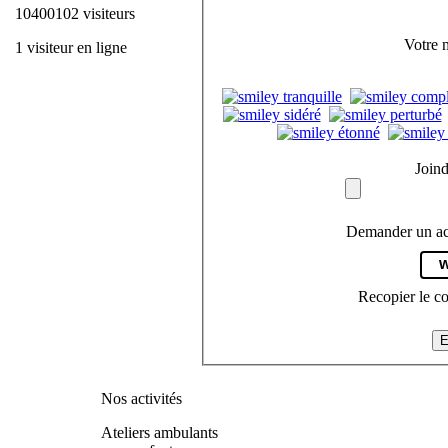
10400102 visiteurs
Votre 
1 visiteur en ligne
Joind
Demander un ac
Recopier le c
E
Nos activités
Ateliers ambulants