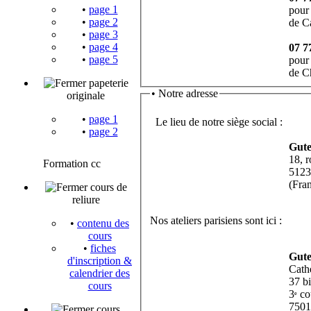
•
page 1
pour 
•
page 2
de C
•
page 3
•
page 4
07 7
•
page 5
pour 
de C
papeterie
•
Notre adresse
originale
•
page 1
Le lieu de notre siège social :
•
page 2
Gut
18, 
Formation cc
5123
(Fra
cours de
reliure
Nos ateliers parisiens sont ici :
•
contenu des
cours
•
fiches
Gut
d'inscription &
Cath
calendrier des
37 bi
cours
3
cou
e
7501
cours