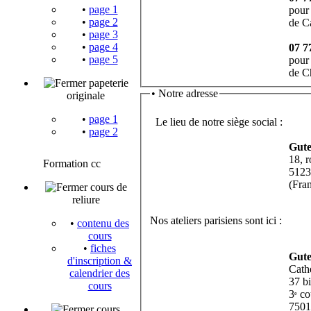
•
page 1
pour 
•
page 2
de C
•
page 3
•
page 4
07 7
•
page 5
pour 
de C
papeterie
•
Notre adresse
originale
•
page 1
Le lieu de notre siège social :
•
page 2
Gut
18, 
Formation cc
5123
(Fra
cours de
reliure
Nos ateliers parisiens sont ici :
•
contenu des
cours
•
fiches
Gut
d'inscription &
Cath
calendrier des
37 bi
cours
3
cou
e
7501
cours