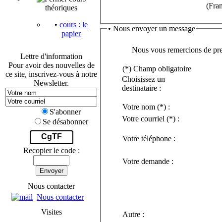
(Fra
théoriques
•
cours : le
• Nous envoyer un message
papier
Nous vous remercions de pren
Lettre d'information
Pour avoir des nouvelles de
(*) Champ obligatoire
ce site, inscrivez-vous à notre
Choisissez un
Newsletter.
destinataire :
Votre nom
(*)
:
S'abonner
Votre courriel
(*)
:
Se désabonner
CgTF
Votre téléphone :
Recopier le code :
Votre demande :
Envoyer
Nous contacter
Nous contacter
Visites
Autre :