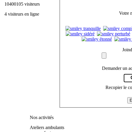
10400105 visiteurs
Votre 
4 visiteurs en ligne
Joind
Demander un ac
Recopier le c
E
Nos activités
Ateliers ambulants