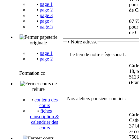
•
page 1
pour 
•
page 2
de C
•
page 3
•
page 4
07 7
•
page 5
pour 
de C
papeterie
•
Notre adresse
originale
•
page 1
Le lieu de notre siège social :
•
page 2
Gut
18, 
Formation cc
5123
(Fra
cours de
reliure
Nos ateliers parisiens sont ici :
•
contenu des
cours
•
fiches
Gut
d'inscription &
Cath
calendrier des
37 bi
cours
3
cou
e
7501
cours