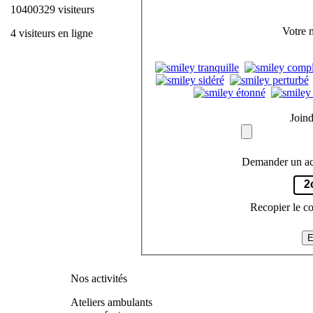
10400329 visiteurs
Votre 
4 visiteurs en ligne
Joind
Demander un ac
2
Recopier le c
E
Nos activités
Ateliers ambulants