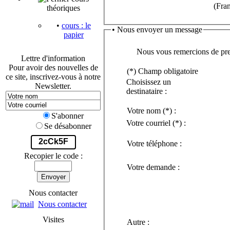
(Fra
théoriques
•
cours : le
• Nous envoyer un message
papier
Nous vous remercions de pren
Lettre d'information
Pour avoir des nouvelles de
(*) Champ obligatoire
ce site, inscrivez-vous à notre
Choisissez un
Newsletter.
destinataire :
Votre nom
(*)
:
S'abonner
Votre courriel
(*)
:
Se désabonner
2cCk5F
Votre téléphone :
Recopier le code :
Votre demande :
Envoyer
Nous contacter
Nous contacter
Visites
Autre :